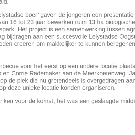
ald.
elystadse boer’ gaven de jongeren een presentatie
van 16 tot 23 jaar bewerken ruim 13 ha biologisc
sspark. Het project is een samenwerking tussen agr
ag bijdragen aan een succesvolle Lelystadse Oogs
heden creëren om makkelijker te kunnen beregenen
rbecue voor het eerst op een andere locatie plaats
es en Corrie Rademaker aan de Meerkoetenweg. Ja
op de plek die nu grotendeels is overgedragen aan 
 op deze unieke locatie konden organiseren.
anken voor de komst, het was een geslaagde midd