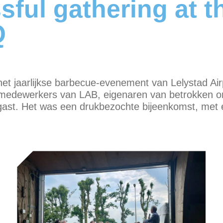
sful gathering at t
Q
het jaarlijkse barbecue-evenement van Lelystad Ai
 medewerkers van LAB, eigenaren van betrokken or
gast. Het was een drukbezochte bijeenkomst, met 