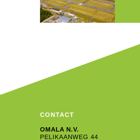
CONTACT
OMALA N.V.
PELIKAANWEG 44