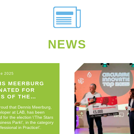
NEWS
ne 2025
IS MEERBURG
NATED FOR
RS OF THE
NESS DISTRICT’
roud that Dennis Meerburg,
eloper at LAB, has been
 for the election \'The Stars
siness Park\', in the category
fessional in Practice\'.