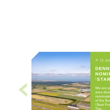
12 Ju
DENN
NOMI
‘STA
BUSI
We are p
area dev
nominated
of the Bu
\'Best Pro
The…