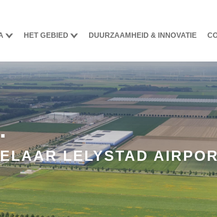
A
HET GEBIED
DUURZAAMHEID & INNOVATIE
CO
.
ELAAR LELYSTAD AIRPO