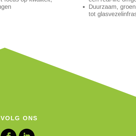
ngen
Duurzaam, groen 
tot glasvezelinfra
VOLG ONS