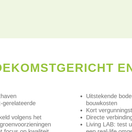
TOEKOMSTGERICHT E
hthaven
Uitstekende bode
t-gerelateerde
bouwkosten
Kort vergunningst
keld volgens het
Directe verbindin
 groenvoorzieningen
Living LAB: test 
t focus op kwaliteit,
een real-life omg