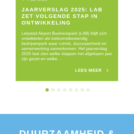
JAARVERSLAG 2025: LAB
L
ZET VOLGENDE STAP IN
O
ONTWIKKELING
E
Lelystad Airport Businesspark (LAB) blijft zich
Op
ontwikkelen als toekomstbestendig
lo
bedrijvenpark waar ruimte, duurzaamheid en
Bu
samenwerking samenkomen. Het jaarverslag
on
2025 laat zien welke stappen het afgelopen jaar
sa
zijn gezet en welke…
ja
LEES MEER
DUURZAAMHEID &