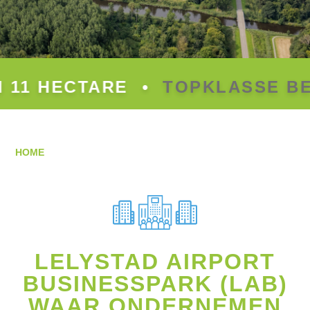
11 HECTARE
•
TOPKLASSE BED
HOME
LELYSTAD AIRPORT
BUSINESSPARK (LAB)
WAAR ONDERNEMEN