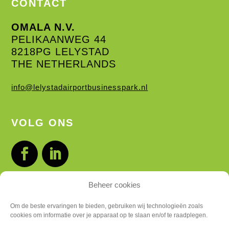
CONTACT
OMALA N.V.
PELIKAANWEG 44
8218PG LELYSTAD
THE NETHERLANDS
info@lelystadairportbusinesspark.nl
VOLG ONS
Beheer cookies
LOCATIES
Om de beste ervaringen te bieden, gebruiken wij technologieën zoals
cookies om informatie over je apparaat op te slaan en/of te raadplegen.
BUSINESSPARK