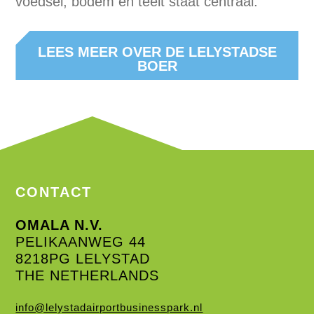
voedsel, bodem en teelt staat centraal.
LEES MEER OVER DE LELYSTADSE
BOER
CONTACT
OMALA N.V.
PELIKAANWEG 44
8218PG LELYSTAD
THE NETHERLANDS
info@lelystadairportbusinesspark.nl