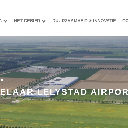
A
HET GEBIED
DUURZAAMHEID & INNOVATIE
CO
.
ELAAR LELYSTAD AIRPO