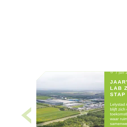
7 juli
JAAR
LAB 
STAP 
ONTW
Lelystad 
blijft zic
toekomst
waar rui
samenwe