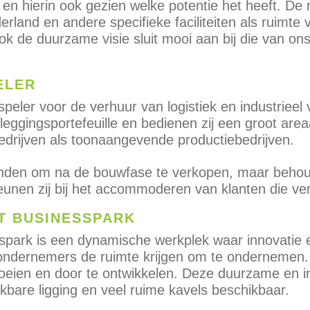
 en hierin ook gezien welke potentie het heeft. De
derland en andere specifieke faciliteiten als ruimte
k de duurzame visie sluit mooi aan bij die van ons
ELER
peler voor de verhuur van logistiek en industrieel 
leggingsportefeuille en bedienen zij een groot areaa
 bedrijven als toonaangevende productiebedrijven.
anden om na de bouwfase te verkopen, maar beho
unen zij bij het accommoderen van klanten die verd
T BUSINESSPARK
sspark is een dynamische werkplek waar innovatie
ondernemers de ruimte krijgen om te ondernemen. 
oeien en door te ontwikkelen. Deze duurzame en in
kbare ligging en veel ruime kavels beschikbaar.