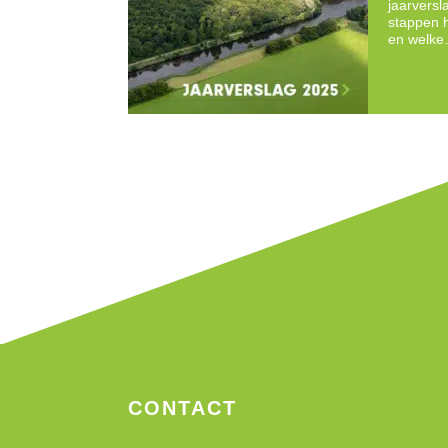
jaarversl
stappen h
en welk
CONTACT