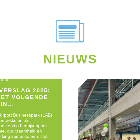
NIEUWS
 2026
VERSLAG 2025:
ZET VOLGENDE
IN
IKKELING
Airport Businesspark (LAB)
h ontwikkelen als
bestendig bedrijvenpark
mte, duurzaamheid en
rking samenkomen. Het