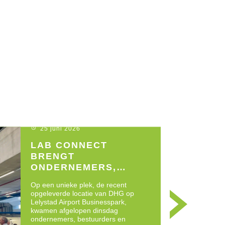
25 juni 2026
LAB CONNECT
BRENGT
ONDERNEMERS,
OVERHEID EN
Op een unieke plek, de recent
PARTNERS SAMEN
opgeleverde locatie van DHG op
Lelystad Airport Businesspark,
kwamen afgelopen dinsdag
ondernemers, bestuurders en